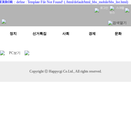
ERROR
:: define : Template File Not Found! (./html/default/html_bbs_mobile/bbs_list.html)
로그인
스크랩
뉴스
정치
선거특집
사회
경제
문화
PC보기
Copyright ⓒ Happycgi Co.Ltd., All rights reserved.