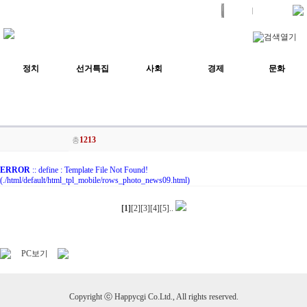
로그인
스크랩뉴스
정치
선거특집
사회
경제
문화
1213
총
ERROR
:: define : Template File Not Found!
(./html/default/html_tpl_mobile/rows_photo_news09.html)
[
1
]
[
2
][
3
][
4
][
5
]..
PC보기
Copyright ⓒ Happycgi Co.Ltd., All rights reserved.