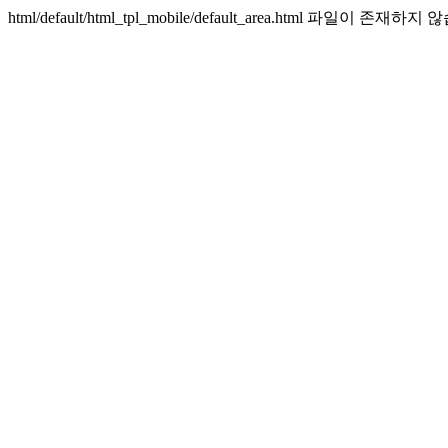
html/default/html_tpl_mobile/default_area.html 파일이 존재하지