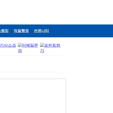
스랭킹
악질행정
커뮤니티